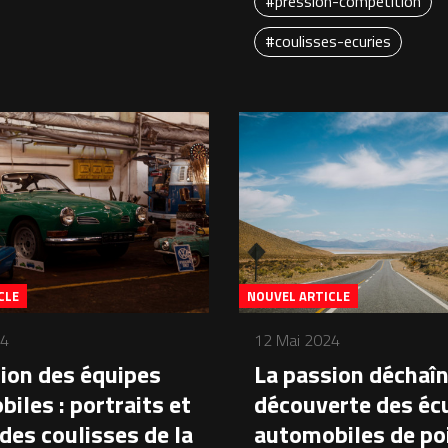
#pression-competition
#coulisses-ecuries
NOUVEL ARTICLE
CLE
12 Mai 2024
24
La passion déchaîné
ion des équipes
découverte des éc
iles : portraits et
automobiles de po
des coulisses de la