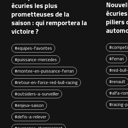
Nouvell
écuries les plus
écuries
prometteuses de la
piliers
saison : qui remportera la
automo
victoire ?
#competi
#equipes-favorites
#ferrari
#puissance-mercedes
#red-bull
#montee-en-puissance-ferrari
#renault
#retour-en-force-red-bull-racing
#alfa-ro
#outsiders-a-surveiller
#racing-p
#enjeux-saison
#defis-a-relever