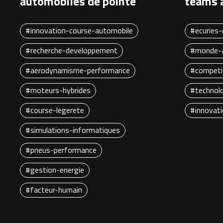
automobiles de pointe
teams 
#innovation-course-automobile
#ecuries-
#recherche-developpement
#monde-a
#aerodynamisme-performance
#competi
#moteurs-hybrides
#technol
#course-legerete
#innovat
#simulations-informatiques
#pneus-performance
#gestion-energie
#facteur-humain