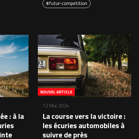
#futur-competition
NOUVEL ARTICLE
12 Mai 2024
e : à la
La course vers la victoire :
uries
les écuries automobiles à
inte
suivre de près