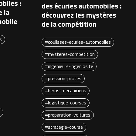
biles :
des écuries automobiles :
 la
découvrez les mystères
obile
de la compétition
s
#coulisses-ecuries-automobiles
#mysteres-competition
#ingenieurs-ingeniosite
#pression-pilotes
#heros-mecaniciens
#logistique-courses
#preparation-voitures
#strategie-course