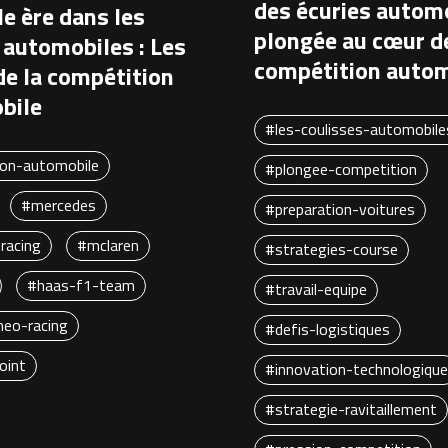
des écuries automo
e ère dans les
plongée au cœur de
 automobiles : Les
compétition autom
 de la compétition
bile
#les-coulisses-automobile
on-automobile
#plongee-competition
#mercedes
#preparation-voitures
-racing
#mclaren
#strategies-course
#haas-f1-team
#travail-equipe
meo-racing
#defis-logistiques
oint
#innovation-technologique
#strategie-ravitaillement