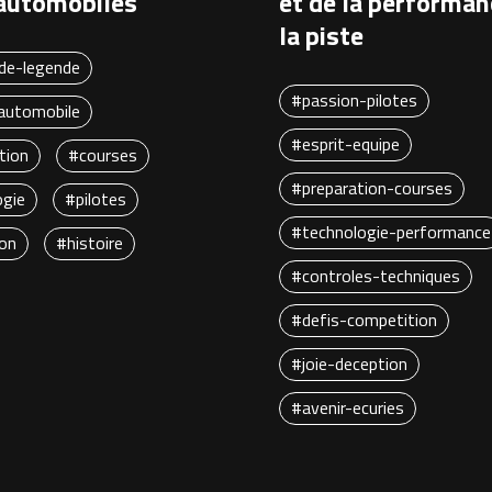
automobiles
et de la performan
la piste
de-legende
#passion-pilotes
utomobile
#esprit-equipe
tion
#courses
#preparation-courses
ogie
#pilotes
#technologie-performance
ion
#histoire
#controles-techniques
#defis-competition
#joie-deception
#avenir-ecuries