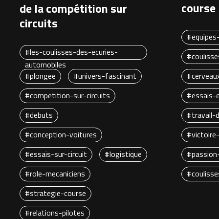
course
de la compétition sur
circuits
#equipes
#les-coulisses-des-ecuries-
#coulisse
automobiles
#plongee
#univers-fascinant
#cerveaux
#competition-sur-circuits
#essais-e
#debuts
#travail-
#conception-voitures
#victoire
#essais-sur-circuit
#logistique
#passion
#role-mecaniciens
#coulisse
#strategie-course
#relations-pilotes