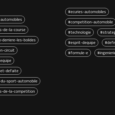
#ecuries-automobiles
-automobiles
#competition-automobile
s-de-la-course
#technologie
#strate
-derriere-les-bolides
#esprit-dequipe
#defi
n-circuit
#formule-e
#ingenieri
dequipe
-et-defaite
-du-sport-automobile
s-de-la-competition