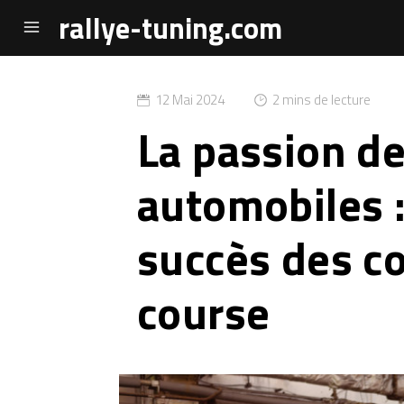
rallye-tuning.com
12 Mai 2024
2 mins de lecture
La passion d
automobiles :
succès des co
course