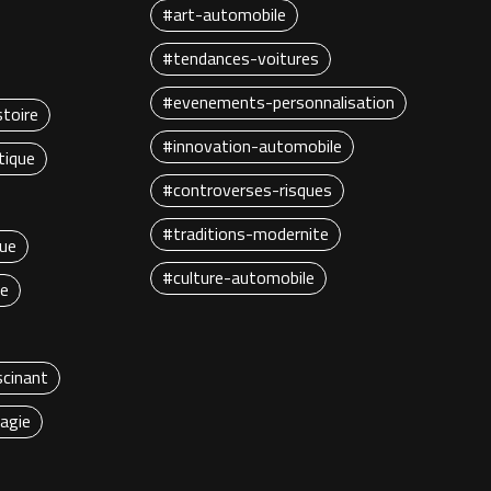
#art-automobile
#tendances-voitures
#evenements-personnalisation
stoire
#innovation-automobile
tique
#controverses-risques
#traditions-modernite
que
#culture-automobile
re
scinant
agie