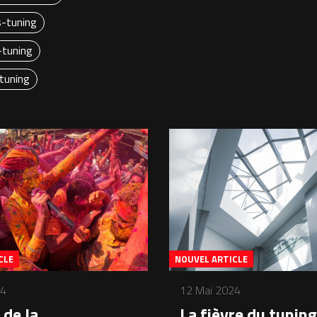
-tuning
-tuning
tuning
CLE
NOUVEL ARTICLE
24
12 Mai 2024
 de la
La fièvre du tuning