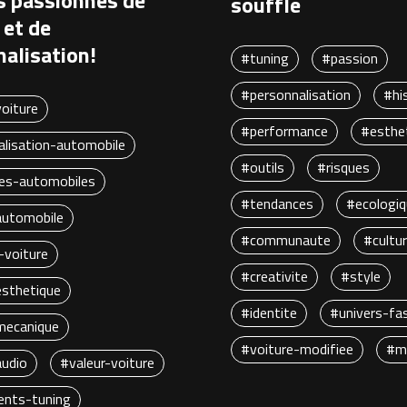
s passionnés de
souffle
 et de
alisation!
#tuning
#passion
#personnalisation
#hi
oiture
#performance
#esthe
lisation-automobile
#outils
#risques
es-automobiles
#tendances
#ecologi
automobile
#communaute
#cultu
-voiture
#creativite
#style
esthetique
#identite
#univers-fa
mecanique
#voiture-modifiee
#m
audio
#valeur-voiture
nts-tuning