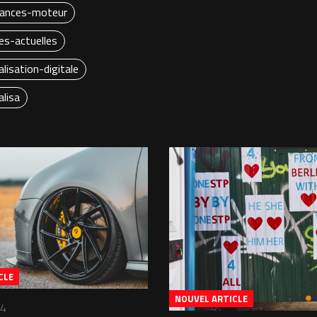
ances-moteur
es-actuelles
lisation-digitale
lisa
CLE
NOUVEL ARTICLE
24