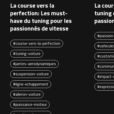
La course vers la
La cour
perfection: Les must-
tuning 
have du tuning pour les
passio
passionnés de vitesse
#passion
#course-vers-la-perfection
#vehicule
#tuning-voiture
#customi
#jantes-aerodynamiques
#commun
#suspension-voiture
#impact-
#ligne-echappement
#expressi
#aileron-voiture
#puissance-moteur