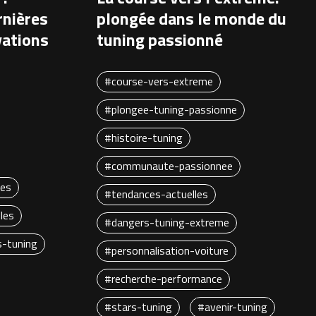
rnières
plongée dans le monde du
vations
tuning passionné
#course-vers-extreme
#plongee-tuning-passionne
#histoire-tuning
#communaute-passionnee
ues
#tendances-actuelles
les
#dangers-tuning-extreme
s-tuning
#personnalisation-voiture
#recherche-performance
#stars-tuning
#avenir-tuning