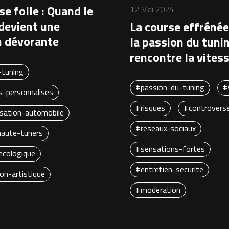
se folle : Quand le
12 Mai 2024
devient une
La course effrénée
n dévorante
la passion du tuni
rencontre la vites
-tuning
#passion-du-tuning
#
s-personnalises
#risques
#controvers
sation-automobile
#reseaux-sociaux
aute-tuners
#sensations-fortes
ecologique
#entretien-securite
on-artistique
#moderation