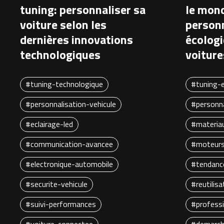
tuning: personnaliser sa
le mond
voiture selon les
personn
dernières innovations
écologi
technologiques
voiture
#tuning-technologique
#tuning-e
#personnalisation-vehicule
#personna
#eclairage-led
#materia
#communication-avancee
#moteurs
#electronique-automobile
#tendanc
#securite-vehicule
#reutilis
#suivi-performances
#profess