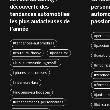
découverte des
personn
tendances automobiles
automob
les plus audacieuses de
passion
l'année
#personna
#tendances-automobiles
#passion
#couleurs-flashy
#jantes-xxl
#creativi
#kits-carrosserie-agressifs
#modific
#phares-customises
#tendanc
#interieurs-luxe
#formes-
#moteurs-surboostes
#jantes-
#echappements-personnalises
#kit-carr