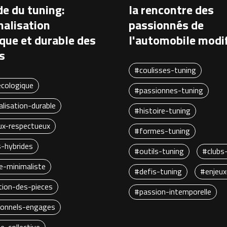
e du tuning:
la rencontre des
alisation
passionnés de
que et durable des
l'automobile modi
s
#coulisses-tuning
cologique
#passionnes-tuning
lisation-durable
#histoire-tuning
ux-respectueux
#formes-tuning
-hybrides
#outils-tuning
#clubs
e-minimaliste
#defis-tuning
#enjeux
ation-des-pieces
#passion-intemporelle
ionnels-engages