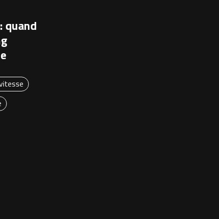
: quand
ng
se
vitesse
e