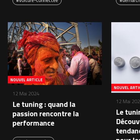
#voiture-connectee
#demarche
NOUVEL ARTICLE
NOUVEL ARTI
12 Mai 2024
12 Mai 20
Le tuning : quand la
Le tuni
passion rencontre la
Découvr
performance
tendan