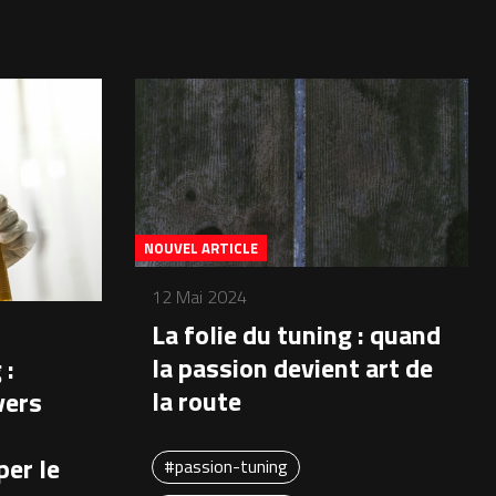
NOUVEL ARTICLE
12 Mai 2024
La folie du tuning : quand
la passion devient art de
 :
la route
vers
per le
#passion-tuning