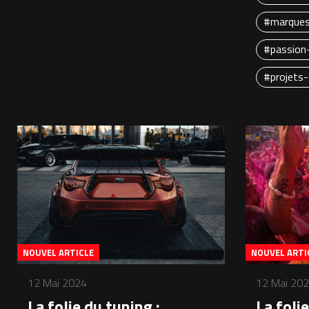
#marques
#passion
#projets-
NOUVEL ARTICLE
NOUVEL ARTI
12 Mai 2024
12 Mai 20
La folie du tuning :
La folie