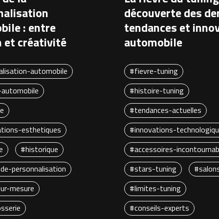
alisation
découverte des de
ile : entre
tendances et inno
 et créativité
automobile
lisation-automobile
#fievre-tuning
-automobile
#histoire-tuning
te
#tendances-actuelles
ations-esthetiques
#innovations-technologiq
e
#historique
#accessoires-incontournab
de-personnalisation
#stars-tuning
#salon
sur-mesure
#limites-tuning
osserie
#conseils-experts