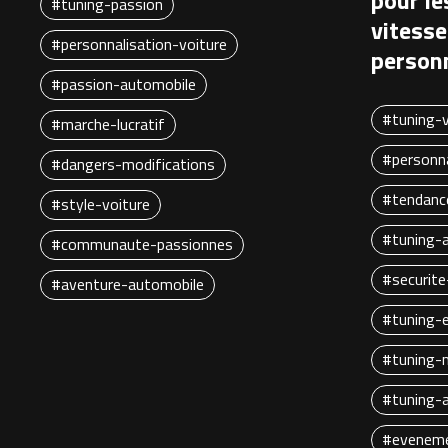
pour le
#tuning-passion
vitesse
#personnalisation-voiture
personn
#passion-automobile
#tuning-v
#marche-lucratif
#personna
#dangers-modifications
#tendanc
#style-voiture
#tuning-
#communaute-passionnes
#securite
#aventure-automobile
#tuning-
#tuning-
#tuning-
#eveneme