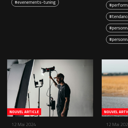
#evenements-tuning
#perform
#tendanc
#personna
#personna
NOUVEL ARTICLE
NOUVEL ARTI
12 Mai 2024
12 Mai 20