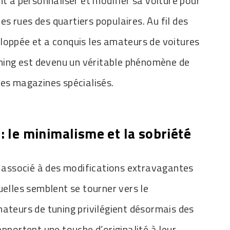
nt à personnaliser et modifier sa voiture pour
les rues des quartiers populaires. Au fil des
loppée et a conquis les amateurs de voitures
tuning est devenu un véritable phénomène de
les magazines spécialisés.
: le minimalisme et la sobriété
is associé à des modifications extravagantes
uelles semblent se tourner vers le
mateurs de tuning privilégient désormais des
apportent une touche d’originalité à leur