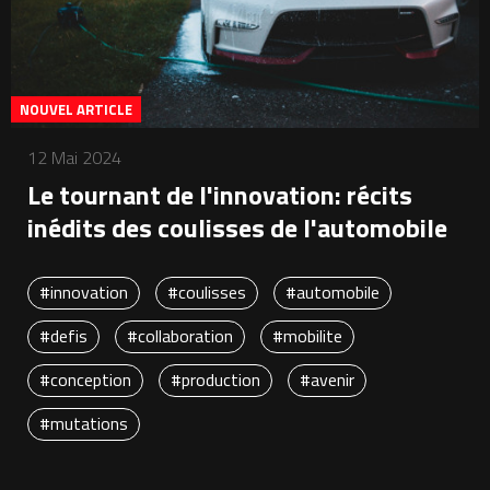
NOUVEL ARTICLE
12 Mai 2024
Le tournant de l'innovation: récits
inédits des coulisses de l'automobile
#innovation
#coulisses
#automobile
#defis
#collaboration
#mobilite
#conception
#production
#avenir
#mutations