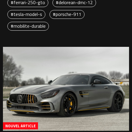
#ferrari-250-gto
#delorean-dmc-12
#tesla-model-s
#porsche-911
#mobilite-durable
NOUVEL ARTICLE