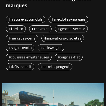
marques
#histoire-automobile
#anecdotes-marques
#ford-co
#chevrolet
#genese-secrete
#mercedes-benz
#innovations-discretes
#saga-toyota
#volkswagen
#coulisses-mysterieuses
#origines-fiat
#defis-renault
#secrets-peugeot