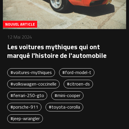
NOUVEL ARTICLE
12 Mai 2024
Les voitures mythiques qui ont
marqué l'histoire de l'automobile
#voitures-mythiques
#ford-model-t
#volkswagen-coccinelle
#citroen-ds
#ferrari-250-gto
#mini-cooper
#porsche-911
#toyota-corolla
#jeep-wrangler